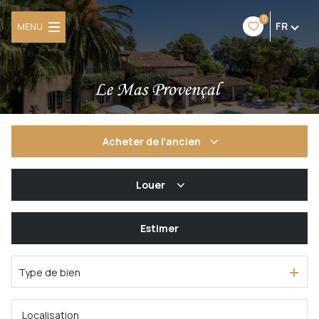
0
FR
MENU
Acheter
de l'ancien
De l'ancien
Louer
De l'immo pro
à l'année
Estimer
Type de bien