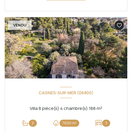
VENDU
CAGNES-SUR-MER (06800)
Villa 8 pièce(s) 4 chambre(s) 188 m²
2
7600 m²
3