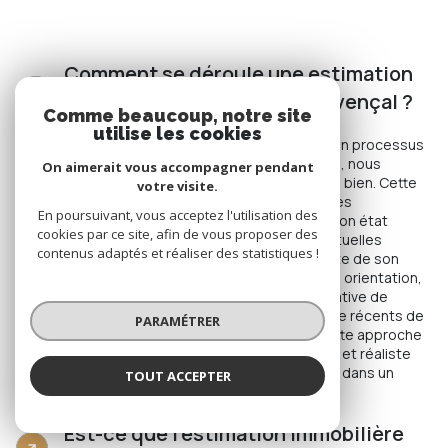
Comment se déroule une estimation
immobilière avec Le Mas Provençal ?
Comme beaucoup, notre site
utilise les cookies
L'estimation immobilière avec notre agence est un processus
transparent et rigoureux. Dans un premier temps, nous
On aimerait vous accompagner pendant
prenons un rendez-vous pour une visite de votre bien. Cette
votre visite.
étape nous permet d'évaluer ses caractéristiques
En poursuivant, vous acceptez l'utilisation des
intrinsèques : sa surface, le nombre de pièces, son état
cookies par ce site, afin de vous proposer des
général, les matériaux de construction, les éventuelles
contenus adaptés et réaliser des statistiques !
rénovations, etc. Nous tenons également compte de son
environnement (proximité des commodités, vue, orientation,
etc.). Ensuite, nous réalisons une étude comparative de
marché. Cela consiste à analyser les prix de vente récents de
PARAMÉTRER
biens similaires au vôtre, dans votre secteur. Cette approche
combinée nous permet d'établir une valeur juste et réaliste
pour votre propriété, que nous vous présentons dans un
TOUT ACCEPTER
rapport détaillé.
Est-ce que l'estimation immobilière