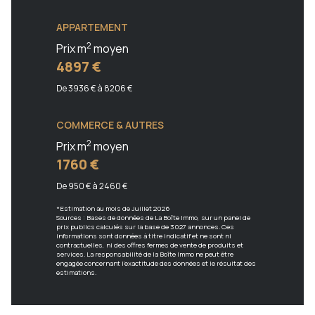
APPARTEMENT
2
Prix m
moyen
4897 €
De 3936 € à 8206 €
COMMERCE & AUTRES
2
Prix m
moyen
1760 €
De 950 € à 2460 €
*Estimation au mois de Juillet 2026
Sources : Bases de données de La Boîte Immo, sur un panel de
prix publics calculés sur la base de 3027 annonces. Ces
informations sont données à titre indicatif et ne sont ni
contractuelles, ni des offres fermes de vente de produits et
services. La responsabilité de la Boîte Immo ne peut être
engagée concernant l'exactitude des données et le résultat des
estimations.