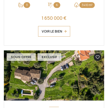
3
6
3410 m²
1 650 000 €
VOIR LE BIEN
SOUS-OFFRE
EXCLUSIF