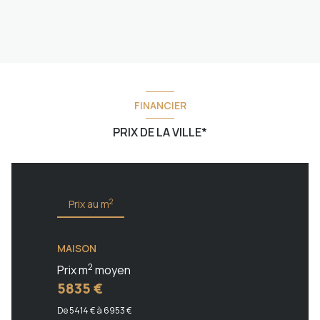
FINANCIER
PRIX DE LA VILLE*
2
Prix au m
MAISON
2
Prix m
moyen
5835 €
De 5414 € à 6953 €