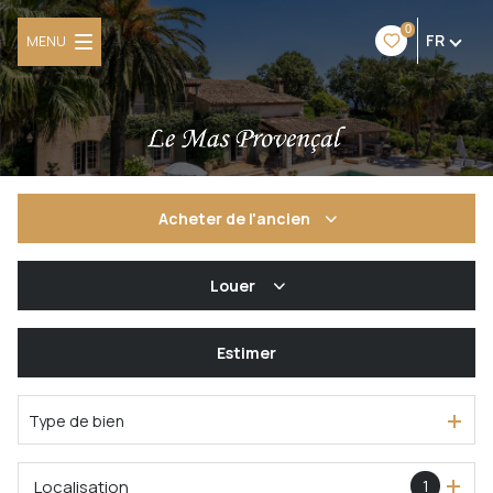
0
FR
MENU
Acheter
de l'ancien
De l'ancien
Louer
De l'immo pro
à l'année
Estimer
Type de bien
Localisation
1