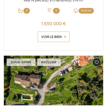
Villa 14 pièce(s) 9 chambre(s) 514 m²
3
6
3410 m²
1 650 000 €
VOIR LE BIEN
SOUS-OFFRE
EXCLUSIF