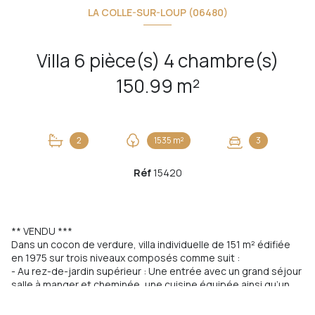
LA COLLE-SUR-LOUP (06480)
Villa 6 pièce(s) 4 chambre(s)
150.99 m²
2
1535 m²
3
Réf
15420
** VENDU ***
Dans un cocon de verdure, villa individuelle de 151 m² édifiée
en 1975 sur trois niveaux composés comme suit :
- Au rez-de-jardin supérieur : Une entrée avec un grand séjour
salle à manger et cheminée, une cuisine équipée ainsi qu’un
toilette invité. Le séjour et la cuisine ouvrent sur une grande
terrasse et sur le jardin.