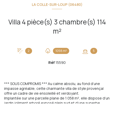
LA COLLE-SUR-LOUP (06480)
Villa 4 pièce(s) 3 chambre(s) 114
m²
2
1058 m²
5
Réf
15590
*** SOUS COMPROMIS *** Au calme absolu, au fond d’une
impasse agréable, cette charmante villa de style provençal
offre un cadre de vie ensoleillé et verdoyant.
Implantée sur une parcelle plane de 1 058 m², elle dispose d’un
jardin joliment arboré exposé plein sud et d’une superbe
piscine de 10 × 5 m, entièrement rénovée, idéale pour profiter
des beaux jours.