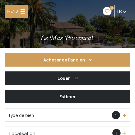
0
FR
MENU
Acheter
de l'ancien
De l'ancien
Louer
De l'immo pro
à l'année
Estimer
Type de bien
1
Localisation
1