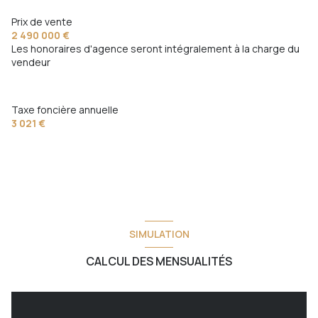
Chauffage individuel : air pulsé (climatisation)
Prix de vente
2 490 000 €
Les honoraires d'agence seront intégralement à la charge du
2 garage(s)
vendeur
exposition Sud
Taxe foncière annuelle
3 021 €
2 niveau(x)
vue Vue mer et collines
terrasse
SIMULATION
CALCUL DES MENSUALITÉS