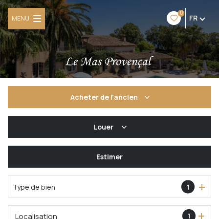
0
FR
MENU
Acheter
de l'ancien
De l'ancien
Louer
De l'immo pro
à l'année
Estimer
Type de bien
1
Localisation
1