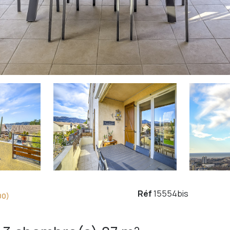
Réf
15554bis
00)