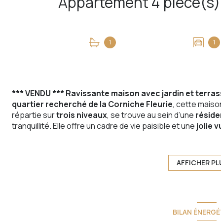
1
1
*** VENDU *** Ravissante maison avec jardin et terra
quartier recherché de la Corniche Fleurie
, cette mais
répartie sur
trois niveaux
, se trouve au sein d’une
réside
tranquillité. Elle offre un cadre de vie paisible et une
jolie 
confort d'une maison
et la
praticité d'un appartement
parfait équilibre entre indépendance et facilité d'entr
Un intérieur lumineux et traversant
AFFICHER PL
Au
1er étage
, une
spacieuse pièce de vie
baignée de lumi
idéale pour profiter du soleil couchant, et à l'Est sur un
jar
des soirées entre amis. La
cuisine ouverte
, entièrement 
chaleureux.
BILAN ÉNERGÉ
Un espace nuit optimisé