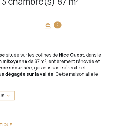
Appartement 4 pièce(s) 3 chambre(s) 87 m²
2
sse
située sur les collines de
Nice Ouest
, dans le
on
mitoyenne
de 87 m², entièrement rénovée et
nce sécurisée
, garantissant sérénité et
vue dégagée sur la vallée
. Cette maison allie le
, logement idéal pour ceux qui recherchent le
etien
.
US
ère s'ouvre à l'Ouest sur une
agréable terrasse
,
din privé
, parfait pour des moments de détente ou
équipée, vient sublimer cet espace convivial et
TIQUE