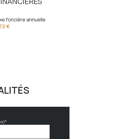
INANCIÈRES
xe foncière annuelle
772 €
ALITÉS
es)*