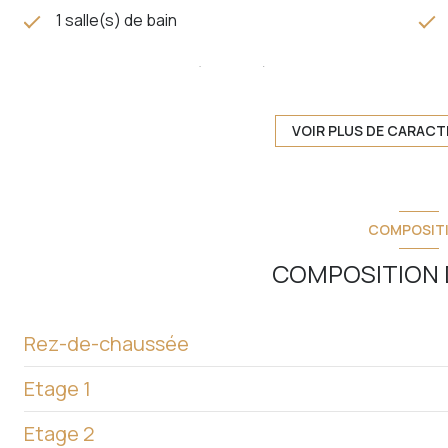
1 salle(s) de bain
cuisine américaine (équipée)
2 parking(s)
VOIR PLUS DE CARACT
1 côté(s) mitoyen(s)
COMPOSIT
vue Vallée
COMPOSITION D
terrasse
Rez-de-chaussée
Etage 1
buanderie
Etage 2
WC
salon/sejour