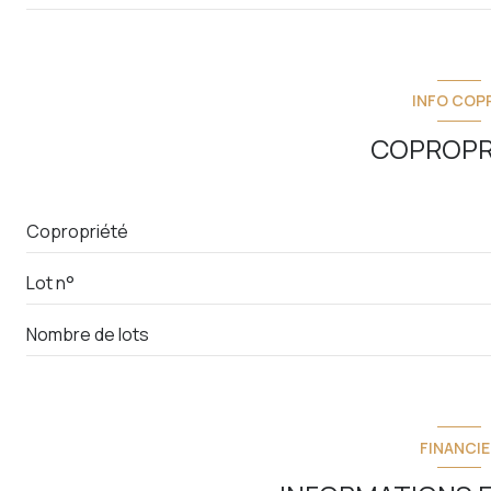
cave
terrasse
chambre
jardin
chambre
INFO COP
chambre
COPROPR
salle de bain
Copropriété
Lot n°
Nombre de lots
FINANCIE