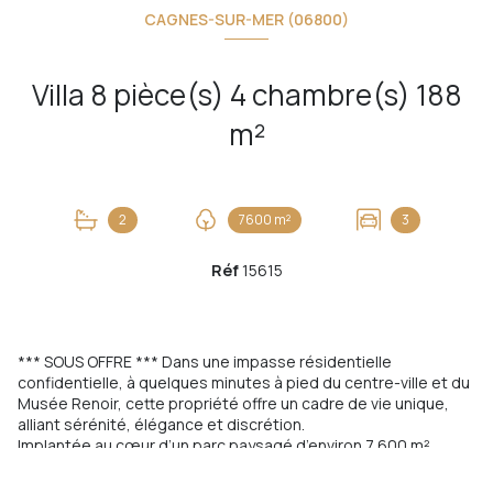
CAGNES-SUR-MER (06800)
Villa 8 pièce(s) 4 chambre(s) 188
m²
2
7600 m²
3
Réf
15615
*** SOUS OFFRE *** Dans une impasse résidentielle
confidentielle, à quelques minutes à pied du centre-ville et du
Musée Renoir
, cette propriété offre un cadre de vie unique,
alliant sérénité, élégance et discrétion.
Implantée au cœur d’un parc paysagé d’environ 7 600 m²,
composé de remarquables essences méditerranéennes,
cette demeure en pierre de année 1940, bénéficie d’un cadre