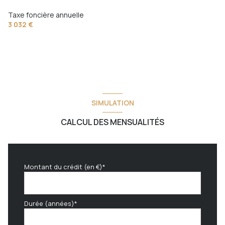
Taxe foncière annuelle
3 032 €
SIMULATION
CALCUL DES MENSUALITÉS
Montant du crédit (en €)*
Durée (années)*