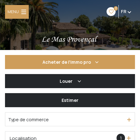
0
FR
MENU
Acheter
de l'immo pro
De l'ancien
Louer
De l'immo pro
à l'année
Estimer
Type de commerce
Localisation
1