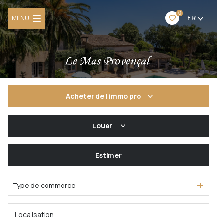
0
FR
MENU
Acheter
de l'immo pro
De l'ancien
Louer
De l'immo pro
à l'année
Estimer
Type de commerce