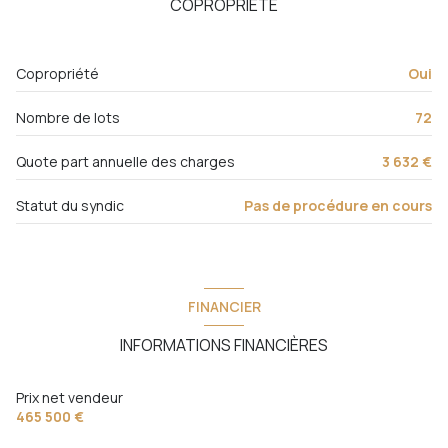
cuisine séparée
COPROPRIÉTÉ
Chauffage collectif : radiateur (gaz de ville)
Copropriété
Oui
1 garage(s)
Nombre de lots
72
exposition Nord-Est
Quote part annuelle des charges
3 632 €
2ème étage
Statut du syndic
Pas de procédure en cours
3 étage(s)
FINANCIER
ascenseur
INFORMATIONS FINANCIÈRES
cave
Prix net vendeur
terrasse
465 500 €