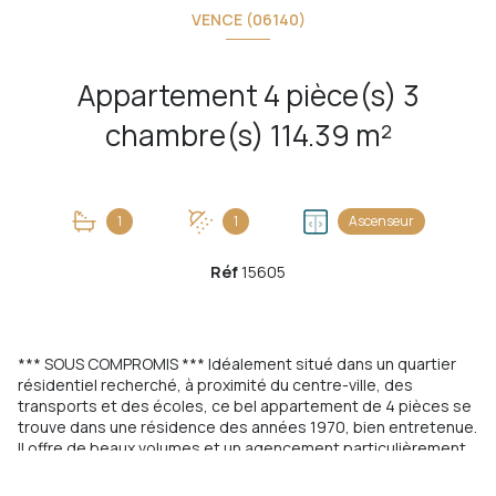
VENCE (06140)
Appartement 4 pièce(s) 3
chambre(s) 114.39 m²
1
1
Ascenseur
Réf
15605
*** SOUS COMPROMIS *** Idéalement situé dans un quartier
résidentiel recherché, à proximité du centre-ville, des
transports et des écoles, ce bel appartement de 4 pièces se
trouve dans une résidence des années 1970, bien entretenue.
Il offre de beaux volumes et un agencement particulièrement
fonctionnel. Dès l’entrée, un vaste hall d’environ 12 m² accueille
un espace polyvalent pouvant faire office de bureau, de