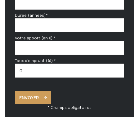
Durée (années)*
Votre apport (en €) *
Taux d'emprunt (%) *
ENVOYER
* Champs obligatoires