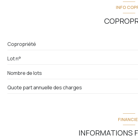
salon/sejour
INFO COP
cuisine
COPROPR
chambre
chambre
Copropriété
chambre
Lot n°
salle d'eau
Nombre de lots
WC
Couloir
Quote part annuelle des charges
FINANCIE
INFORMATIONS F