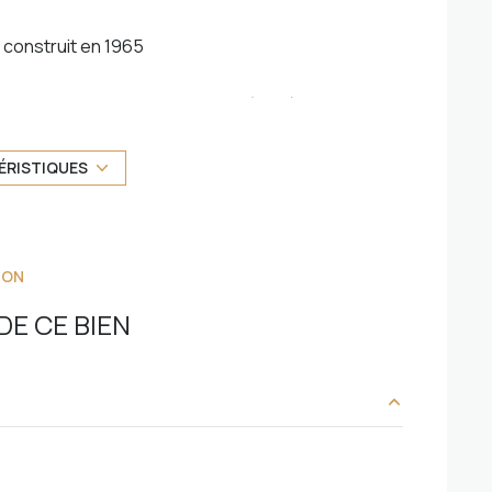
construit en 1965
Chauffage collectif : radiateur (fioul)
exposition Est-Ouest
ÉRISTIQUES
3 étage(s)
ION
vue PANORAMIQUE ST PAUL ET COLLINES
E CE BIEN
balcon
interphone
7.24 m²