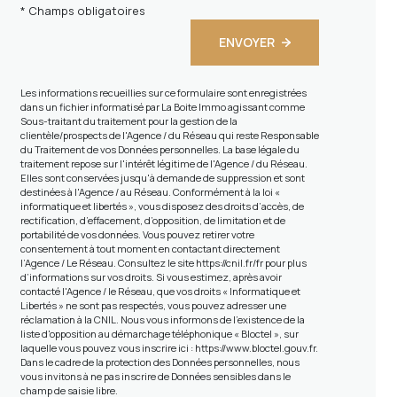
* Champs obligatoires
ENVOYER
Les informations recueillies sur ce formulaire sont enregistrées
dans un fichier informatisé par La Boite Immo agissant comme
Sous-traitant du traitement pour la gestion de la
clientèle/prospects de l'Agence / du Réseau qui reste Responsable
du Traitement de vos Données personnelles. La base légale du
traitement repose sur l'intérêt légitime de l'Agence / du Réseau.
Elles sont conservées jusqu'à demande de suppression et sont
destinées à l'Agence / au Réseau. Conformément à la loi «
informatique et libertés », vous disposez des droits d’accès, de
rectification, d’effacement, d’opposition, de limitation et de
portabilité de vos données. Vous pouvez retirer votre
consentement à tout moment en contactant directement
l’Agence / Le Réseau. Consultez le site
https://cnil.fr/fr
pour plus
d’informations sur vos droits. Si vous estimez, après avoir
contacté l'Agence / le Réseau, que vos droits « Informatique et
Libertés » ne sont pas respectés, vous pouvez adresser une
réclamation à la CNIL. Nous vous informons de l’existence de la
liste d'opposition au démarchage téléphonique « Bloctel », sur
laquelle vous pouvez vous inscrire ici :
https://www.bloctel.gouv.fr
.
Dans le cadre de la protection des Données personnelles, nous
vous invitons à ne pas inscrire de Données sensibles dans le
champ de saisie libre.