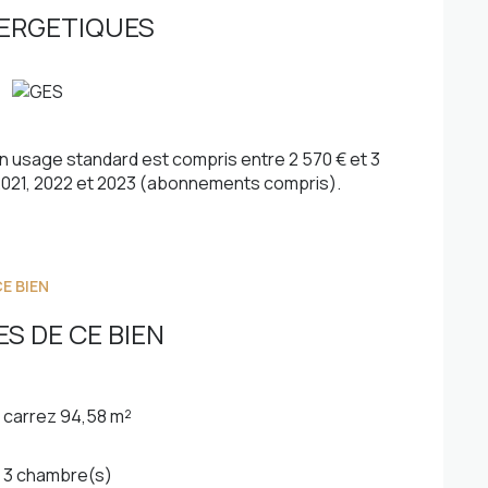
ERGETIQUES
l'immeuble et cave.
ent la production d'eau froide, le chauffage ainsi
rces, écoles, collège et axes principaux. Arrêt de
ort de Nice Côte d'Azur à 20 mn.
 usage standard est compris entre 2 570 € et 3
 2021, 2022 et 2023 (abonnements compris).
E BIEN
S DE CE BIEN
carrez 94,58 m²
3 chambre(s)