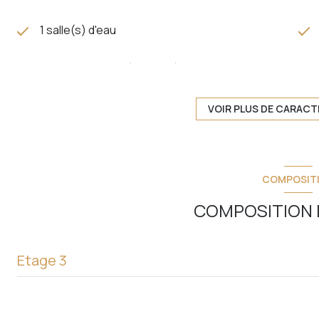
1 salle(s) d'eau
cuisine séparée (équipée)
Chauffage individuel : air pulsé (climatisation)
VOIR PLUS DE CARACT
3ème étage
COMPOSIT
ascenseur
COMPOSITION D
cave
Etage 3
terrasse
entrée