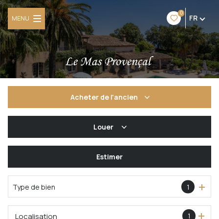
0
FR
MENU
Acheter
de l'ancien
De l'ancien
Louer
De l'immo pro
à l'année
Estimer
Type de bien
1
Localisation
1