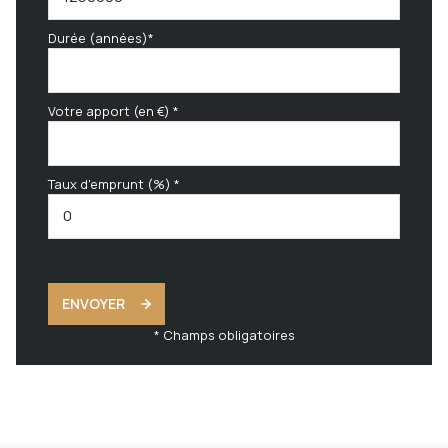
Durée (années)*
Votre apport (en €) *
Taux d'emprunt (%) *
ENVOYER
* Champs obligatoires