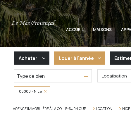
ACCUEIL
MAISONS
APP
Acheter
Louer
à l'année
Estime
Type de bien
Localisation
De l'ancien
à l'année
De l'immo pro
06000 - Nice
AGENCE IMMOBILIÈRE À LA COLLE-SUR-LOUP
LOCATION
NICE