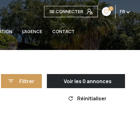
0
SE CONNECTER
FR
ATION
L'AGENCE
CONTACT
Filtrer
Voir les
0
annonces
Réinitialiser